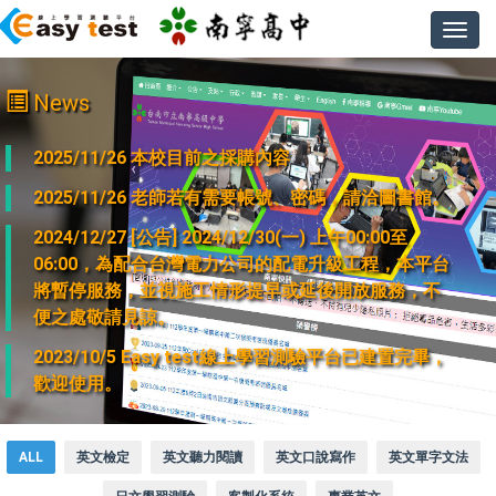
Toggl
navig
News
2025/11/26 本校目前之採購內容
2025/11/26 老師若有需要帳號、密碼，請洽圖書館。
2024/12/27 [公告] 2024/12/30(一) 上午00:00至
06:00，為配合台灣電力公司的配電升級工程，本平台
將暫停服務，並視施工情形提早或延後開放服務，不
便之處敬請見諒。
2023/10/5 Easy test線上學習測驗平台已建置完畢，
歡迎使用。
ALL
英文檢定
英文聽力閱讀
英文口說寫作
英文單字文法