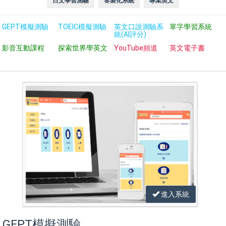
日文學習測驗
客製化系統
專業英文
GEPT模擬測驗
TOEIC模擬測驗
英文口說測驗系
單字學習系統
統(AI評分)
影音互動課程
探索世界學英文
YouTube頻道
英文電子書
進入系統
GEPT模擬測驗